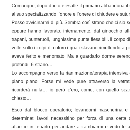
Comunque, dopo due ore esatte il primario abbandona il 
al suo specializzando l’onore e l’onere di chiudere e sutur
Posso avvicinarmi di più. Sembra così strano che ci sia so
eppure hanno lavorato, internamente, dal ginocchio all
trapani, punteruoli, lunghissime punte flessibili. Il corpo 
volte sotto i colpi di coloro i quali stavano rimettendo a p
aveva ferito e menomato. Ma a guardarlo dorme sereno,
profondi. È strano…
Lo accompagno verso la rianimazione/terapia intensiva 
piano piano. Forse mi vede pure attraverso la vetr
ricorderà nulla… io però c’ero, come, con quello scam
chiesto…
Esco dal blocco operatorio; levandomi mascherina e cu
determinati lavori necessitino per forza di una certa
affaccio in reparto per andare a cambiarmi e vedo le 