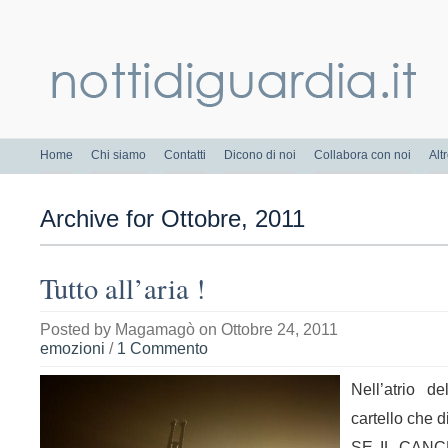
Home
Chi siamo
Contatti
Dicono di noi
Collabora con noi
Alt
Archive for Ottobre, 2011
Tutto all’aria !
Posted by
Magamagò
on Ottobre 24, 2011
emozioni
/
1 Commento
Nell’atrio 
cartello che d
SE IL CANC