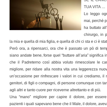
TUA VITA …
Lo leggo ogn
mai, perchè p
ha buttato all
chirurgo, in
la mia e quella di mia figlia, e quella di chi ci sta e ci è sta
Però ora, a ripensarci, ora che è passato un pò di te
siano andate bene, forse quel “buttare all’aria” significa i
che il Padreterno così abbia voluto rimescolare le ca
migliore, per ridare alla nostra vita una leggerezza nuov
un’occasione per rinfrescare i valori in cui crediamo, il 
genitori, di figli o compagni, di persone comunque con t
agli altri e tanto cuore per riceverne altrettanto e di più.
Una “mano” migliore per capire il dolore, per esser
pazienti i quali sapevano bene che il Male, il dolore, avev