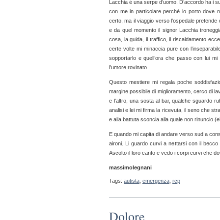
Lacchia è una serpe d’uomo. D’accordo ha i suoi
con me in particolare perché lo porto dove n
certo, ma il viaggio verso l’ospedale pretende di
e da quel momento il signor Lacchia troneggia 
cosa, la guida, il traffico, il riscaldamento ecc
certe volte mi minaccia pure con l’inseparabile
sopportarlo e quell’ora che passo con lui mi 
l’umore rovinato.
Questo mestiere mi regala poche soddisfazio
margine possibile di miglioramento, cerco di lav
e l’altro, una sosta al bar, qualche sguardo r
analisi e lei mi firma la ricevuta, il seno che st
e alla battuta sconcia alla quale non rinuncio (
E quando mi capita di andare verso sud a conseg
aironi. Li guardo curvi a nettarsi con il bec
Ascolto il loro canto e vedo i corpi curvi che 
massimolegnani
Tags:
autista
,
emergenza
,
rcp
Dolore