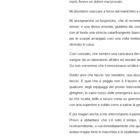
morti. Avevo un dolore mai provato.
Mi dovettero staccare a forza dal manichino e 
Mi assegnarono un furgoncino, che di recente
sirene, e una divisa orrenda, giubbino blu con
con al fondo una striscia catarifrangente bianca.
per le scarpe arrangiati, così una volta mett
ritrovato in casa.
Così conciato, che sembro una caricatura del so
sangue da un laboratorio all’altro ed anziani 
Gu non vorremmo che ti emozionassi un’altra vol
Dodici anni che faccio ‘sto mestiere, una do
faccio. E quel che è peggio non è il lavor
qualcuno degli equipaggi del pronto interven
ghingheri, lo zaino rosso delle emergenze accanto
lui che scatta, bello e sicuro come un guerrier
con aria superiore e subito corre a salvar la 
E poi magari anche a me interrompono il pasto, G
Provo a obbiettare che c’è tutto il tempo, 
ricetrasmittente, ci vai immediatamente che que
andavi troppo forte in macchina e lo sballottavi 