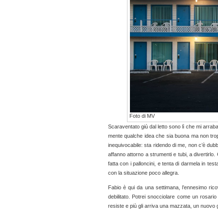
Foto di MV
Scaraventato giù dal letto sono lì che mi arraba
mente qualche
idea che sia buona ma non trop
inequivocabile: sta ridendo di me, non c’è dubbi
affanno attorno a strumenti e tubi, a divertirlo.
fatta con i palloncini, e tenta di darmela in te
con la situazione poco allegra.
Fabio è qui da una settimana, l’ennesimo ricov
debilitato. Potrei snocciolare come un rosario 
resiste e più gli arriva una mazzata, un nuovo 