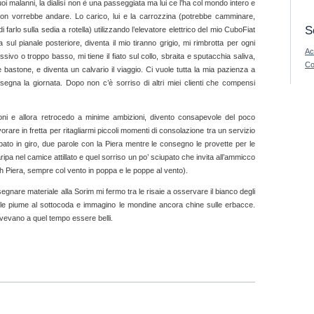
 malanni, la dialisi non è una passeggiata ma lui ce l’ha col mondo intero e
on vorrebbe andare. Lo carico, lui e la carrozzina (potrebbe camminare,
S
 farlo sulla sedia a rotella) utilizzando l’elevatore elettrico del mio CuboFiat
sul pianale posteriore, diventa il mio tiranno grigio, mi rimbrotta per ogni
Ac
essivo o troppo basso, mi tiene il fiato sul collo, sbraita e sputacchia saliva,
Co
 bastone, e diventa un calvario il viaggio. Ci vuole tutta la mia pazienza a
segna la giornata. Dopo non c’è sorriso di altri miei clienti che compensi
ni e allora retrocedo a minime ambizioni, divento consapevole del poco
orare in fretta per ritagliarmi piccoli momenti di consolazione tra un servizio
ubato in giro, due parole con la Piera mentre le consegno le provette per le
raripa nel camice attillato e quel sorriso un po’ sciupato che invita all’ammicco
eh Piera, sempre col vento in poppa e le poppe al vento).
nare materiale alla Sorim mi fermo tra le risaie a osservare il bianco degli
co le piume al sottocoda e immagino le mondine ancora chine sulle erbacce.
dovevano a quel tempo essere belli.