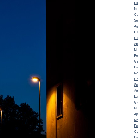
Di
No
Ot
Se
Ag
Lu
Gi
Ap
Ma
Fe
Ge
Di
No
Ot
Se
Ag
Lu
Gi
Ma
Ap
Ma
Fe
Ge
Di