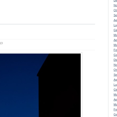
Di
No
Ot
Se
Ag
Lu
Gi
Ma
Ap
13
Ma
Fe
Ge
Di
No
Ot
Se
Ag
Lu
Gi
Ma
Ap
Ma
Fe
Ge