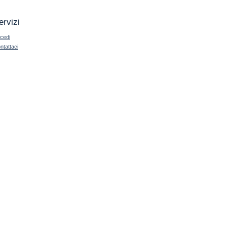
ervizi
cedi
ntattaci