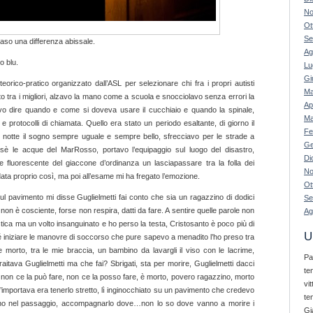
No
Ot
Se
 caso una differenza abissale.
Ag
o blu.
Lu
Gi
orico-pratico organizzato dall’ASL per selezionare chi fra i propri autisti
Ma
o tra i migliori, alzavo la mano come a scuola e snocciolavo senza errori la
Ap
vo dire quando e come si doveva usare il cucchiaio e quando la spinale,
Ma
protocolli di chiamata. Quello era stato un periodo esaltante, di giorno il
Fe
 di notte il sogno sempre uguale e sempre bello, sfrecciavo per le strade a
Ge
osè le acque del MarRosso, portavo l’equipaggio sul luogo del disastro,
Di
one fluorescente del giaccone d’ordinanza un lasciapassare tra la folla dei
No
ta proprio così, ma poi all’esame mi ha fregato l’emozione.
Ot
sul pavimento mi disse Guglielmetti fai conto che sia un ragazzino di dodici
Se
non è cosciente, forse non respira, datti da fare. A sentire quelle parole non
Ag
tica ma un volto insanguinato e ho perso la testa, Cristosanto è poco più di
U
é iniziare le manovre di soccorso che pure sapevo a menadito l’ho preso tra
e morto, tra le mie braccia, un bambino da lavargli il viso con le lacrime,
Pa
braitava Guglielmetti ma che fai? Sbrigati, sta per morire, Guglielmetti dacci
te
e, non ce la può fare, non ce la posso fare, è morto, povero ragazzino, morto
vi
portava era tenerlo stretto, lì inginocchiato su un pavimento che credevo
te
vicino nel passaggio, accompagnarlo dove…non lo so dove vanno a morire i
Gi