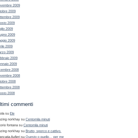
vembre 2009
tobre 2009
ttembre 2009
osto 2009
glio 2009
ugno 2009
ggio 2009
rile 2009
rzo 2009
bbraio 2009
nnaio 2009
cembre 2008
vembre 2008
tobre 2008
ttembre 2008
osto 2008
ltimi commenti
ola
su
Ele
nzing norkhay
su
Centomila minuti
ttorio fontana
su
Centomila minuti
nzing norkhay
su
Brutto, sporco e cattivo.
ancatia Aufieri
su
Questo o quello… per me