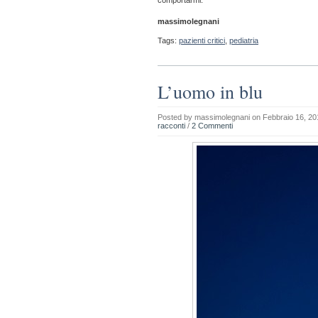
comportarmi.
massimolegnani
Tags:
pazienti critici
,
pediatria
L’uomo in blu
Posted by
massimolegnani
on Febbraio 16, 20
racconti
/
2 Commenti