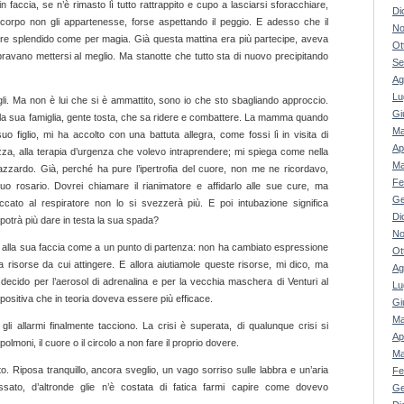
accia, se n’è rimasto lì tutto rattrappito e cupo a lasciarsi sforacchiare,
Di
 corpo non gli appartenesse, forse aspettando il peggio. E adesso che il
No
re splendido come per magia. Già questa mattina era più partecipe, aveva
Ot
mbravano mettersi al meglio. Ma stanotte che tutto sta di nuovo precipitando
Se
Ag
Lu
rgli. Ma non è lui che si è ammattito, sono io che sto sbagliando approccio.
Gi
e la sua famiglia, gente tosta, che sa ridere e combattere. La mamma quando
Ma
uo figlio, mi ha accolto con una battuta allegra, come fossi lì in visita di
Ap
ezza, alla terapia d’urgenza che volevo intraprendere; mi spiega come nella
Ma
n azzardo. Già, perché ha pure l’ipertrofia del cuore, non me ne ricordavo,
Fe
o rosario. Dovrei chiamare il rianimatore e affidarlo alle sue cure, ma
Ge
cato al respiratore non lo si svezzerà più. E poi intubazione significa
Di
i potrà più dare in testa la sua spada?
No
no alla sua faccia come a un punto di partenza: non ha cambiato espressione
Ot
 risorse da cui attingere. E allora aiutiamole queste risorse, mi dico, ma
Ag
 decido per l’aerosol di adrenalina e per la vecchia maschera di Venturi al
Lu
positiva che in teoria doveva essere più efficace.
Gi
Ma
 gli allarmi finalmente tacciono. La crisi è superata, di qualunque crisi si
Ap
lmoni, il cuore o il circolo a non fare il proprio dovere.
Ma
. Riposa tranquillo, ancora sveglio, un vago sorriso sulle labbra e un’aria
Fe
sato, d’altronde glie n’è costata di fatica farmi capire come dovevo
Ge