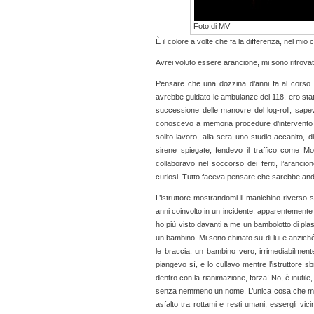
Foto di MV
È il colore a volte che fa la differenza, nel mio
Avrei voluto essere arancione, mi sono ritrovat
Pensare che una dozzina d’anni fa al corso te
avrebbe guidato le ambulanze del 118, ero stat
successione delle manovre del log-roll, sape
conoscevo a memoria procedure d’intervento e 
solito lavoro, alla sera uno studio accanito,
sirene spiegate, fendevo il traffico come M
collaboravo nel soccorso dei feriti, l’aranci
curiosi. Tutto faceva pensare che sarebbe anda
L’istruttore mostrandomi il manichino riverso 
anni coinvolto in un incidente: apparentemente 
ho più visto davanti a me un bambolotto di plas
un bambino. Mi sono chinato su di lui e anzich
le braccia, un bambino vero, irrimediabilment
piangevo sì, e lo cullavo mentre l’istruttore s
dentro con la rianimazione, forza! No, è inutil
senza nemmeno un nome. L’unica cosa che m’im
asfalto tra rottami e resti umani, essergli 