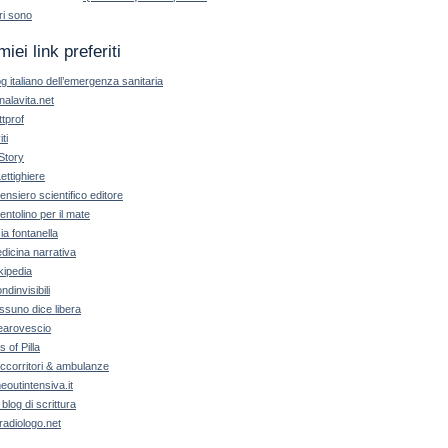
ri sono
miei link preferiti
og italiano dell’emergenza sanitaria
nalavita.net
ttprof
iti
Story
Lettighiere
 pensiero scientifico editore
pentolino per il mate
cia fontanella
dicina narrativa
kipedia
ndinvisibili
ssuno dice libera
earovescio
ls of Pilla
ccorritori & ambulanze
meoutintensiva.it
 blog di scrittura
radiologo.net