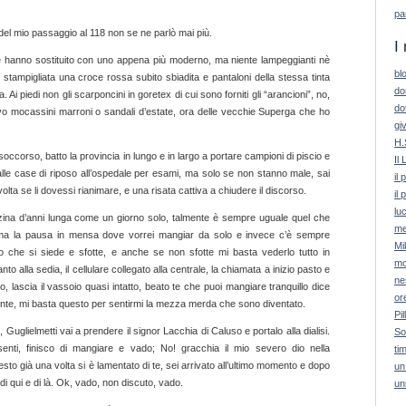
pa
del mio passaggio al 118 non se ne parlò mai più.
I 
 hanno sostituito con uno appena più moderno, ma niente lampeggianti nè
bl
 stampigliata una croce rossa subito sbiadita e pantaloni della stessa tinta
do
 Ai piedi non gli scarponcini in goretex di cui sono forniti gli “arancioni”, no,
do
evo mocassini marroni o sandali d’estate, ora delle vecchie Superga che ho
giv
H.
ccorso, batto la provincia in lungo e in largo a portare campioni di piscio e
Il 
dalle case di riposo all’ospedale per esami, ma solo se non stanno male, sai
il
ta se li dovessi rianimare, e una risata cattiva a chiudere il discorso.
il 
lu
zzina d’anni lunga come un giorno solo, talmente è sempre uguale quel che
me
o ma la pausa in mensa dove vorrei mangiar da solo e invece c’è sempre
Mi
to che si siede e sfotte, e anche se non sfotte mi basta vederlo tutto in
mo
 alla sedia, il cellulare collegato alla centrale, la chiamata a inizio pasto e
ne
o, lascia il vassoio quasi intatto, beato te che puoi mangiare tranquillo dice
or
gente, mi basta questo per sentirmi la mezza merda che sono diventato.
Pil
uglielmetti vai a prendere il signor Lacchia di Caluso e portalo alla dialisi.
So
senti, finisco di mangiare e vado; No! gracchia il mio severo dio nella
ti
sto già una volta si è lamentato di te, sei arrivato all’ultimo momento e dopo
un
di qui e di là. Ok, vado, non discuto, vado.
un