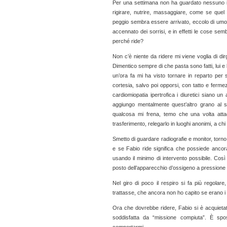
Per una settimana non ha guardato nessuno in f
rigirare, nutrire, massaggiare, come se quel
peggio sembra essere arrivato, eccolo di umo
accennato dei sorrisi, e in effetti le cose se
perché ride?
Non c’è niente da ridere mi viene voglia di di
Dimentico sempre di che pasta sono fatti, lui 
un’ora fa mi ha visto tornare in reparto per s
cortesia, salvo poi opporsi, con tatto e ferm
cardiomiopatia ipertrofica i diuretici siano u
aggiungo mentalmente quest’altro grano al su
qualcosa mi frena, temo che una volta attac
trasferimento, relegarlo in luoghi anonimi, a ch
Smetto di guardare radiografie e monitor, tor
e se Fabio ride significa che possiede ancora
usando il minimo di intervento possibile. Così
posto dell’apparecchio d’ossigeno a pressione 
Nel giro di poco il respiro si fa più regolare,
trattasse, che ancora non ho capito se erano i po
Ora che dovrebbe ridere, Fabio si è acquietato
soddisfatta da “missione compiuta”. È spos