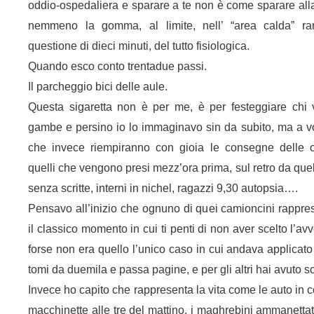
oddio-ospedaliera e sparare a te non è come sparare al
nemmeno la gomma, al limite, nell’ “area calda” ran
questione di dieci minuti, del tutto fisiologica.
Quando esco conto trentadue passi.
Il parcheggio bici delle aule.
Questa sigaretta non è per me, è per festeggiare chi 
gambe e persino io lo immaginavo sin da subito, ma a vol
che invece riempiranno con gioia le consegne delle c
quelli che vengono presi mezz’ora prima, sul retro da qu
senza scritte, interni in nichel, ragazzi 9,30 autopsia….
Pensavo all’inizio che ognuno di quei camioncini rappres
il classico momento in cui ti penti di non aver scelto l’avv
forse non era quello l’unico caso in cui andava applicato
tomi da duemila e passa pagine, e per gli altri hai avuto so
Invece ho capito che rappresenta la vita come le auto in co
macchinette alle tre del mattino, i maghrebini ammanettati