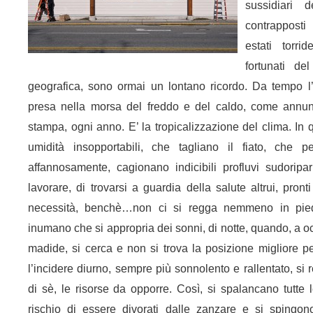
sussidiari d
contrapposti 
estati torr
fortunati de
geografica, sono ormai un lontano ricordo. Da tempo l’
presa nella morsa del freddo e del caldo, come annunc
stampa, ogni anno. E’ la tropicalizzazione del clima. In 
umidità insopportabili, che tagliano il fiato, che p
affannosamente, cagionano indicibili profluvi sudoripa
lavorare, di trovarsi a guardia della salute altrui, pront
necessità, benchè…non ci si regga nemmeno in pied
inumano che si appropria dei sonni, di notte, quando, a oc
madide, si cerca e non si trova la posizione migliore p
l’incidere diurno, sempre più sonnolento e rallentato, si 
di sè, le risorse da opporre. Così, si spalancano tutte l
rischio di essere divorati dalle zanzare e si spingo