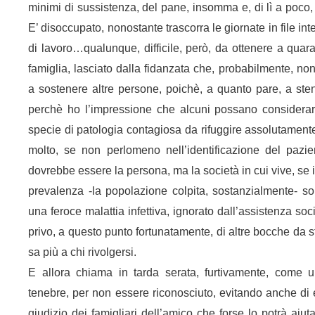
minimi di sussistenza, del pane, insomma e, di lì a poco
E’ disoccupato, nonostante trascorra le giornate in file int
di lavoro…qualunque, difficile, però, da ottenere a quar
famiglia, lasciato dalla fidanzata che, probabilmente, non
a sostenere altre persone, poichè, a quanto pare, a st
perchè ho l’impressione che alcuni possano considera
specie di patologia contagiosa da rifuggire assolutament
molto, se non perlomeno nell’identificazione del pazi
dovrebbe essere la persona, ma la società in cui vive, se i
prevalenza -la popolazione colpita, sostanzialmente- son
una feroce malattia infettiva, ignorato dall’assistenza soc
privo, a questo punto fortunatamente, di altre bocche da s
sa più a chi rivolgersi.
E allora chiama in tarda serata, furtivamente, come u
tenebre, per non essere riconosciuto, evitando anche di e
giudizio dei famigliari dell’amico che forse lo potrà aiut