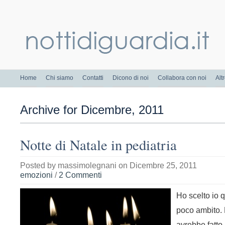
Home
Chi siamo
Contatti
Dicono di noi
Collabora con noi
Alt
Archive for Dicembre, 2011
Notte di Natale in pediatria
Posted by
massimolegnani
on Dicembre 25, 2011
emozioni
/
2 Commenti
Ho scelto io q
poco ambito. 
avrebbe fatto