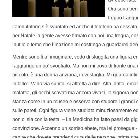
Ora sono penti
troppo tranqui
l’ambulatorio s’è svuotato ed anche il telefono ha cessato
per Natale la gente avesse firmato con noi una tregua, cos
inutile e temo che l’inazione mi costringa a guardarmi den
Mentre sono lì a rimuginare, vedo di sfuggita una figura en
raggiungo un po’ svogliato. Ma non mi trovo di fronte una
piccolo, è una donna anziana, in vestaglia. Mi guarda inti
in fallo:- Vado via subito- si affretta a dire. Alta, dritta, ema
malattia, gli occhi scavati ma ancora vivaci, la signora no
stanza come in un museo e osserva con stupore i grandi d
sulle pareti. Ogni figura viene studiata minuziosamente e
non ci sia con la testa. – La Medicina ha fatto passi da gi
convinzione. Accenno un sorriso ebete, ma lei prosegue:-
capire che dovete prendervi cura delle persone, prima che