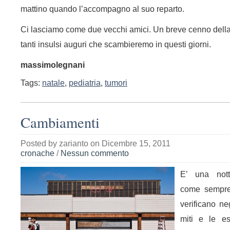
mattino quando l’accompagno al suo reparto.
Ci lasciamo come due vecchi amici. Un breve cenno della
tanti insulsi auguri che scambieremo in questi giorni.
massimolegnani
Tags:
natale
,
pediatria
,
tumori
Cambiamenti
Posted by
zarianto
on Dicembre 15, 2011
cronache
/
Nessun commento
E’ una nott
come sempre
verificano neg
miti e le est