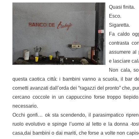
Quasi finita.
Esco.
Sigaretta.
Fa caldo ogg
contrasta con
assumere al p
e lasciare cal
Non cala, so
questa caotica città: i bambini vanno a scuola, il bar d
cornetti avanzati dall’orda dei “ragazzi del pronto” che, 
cercano coccole in un cappuccino forse troppo tiepid
necessario.
Occhi gonfi… ok sta scendendo, il parasimpatico ripre
ruolo evolutivo e spinge l’uomo al letto e la donna -tos
casa,dai bambini o dai mariti, che forse a volte non capi