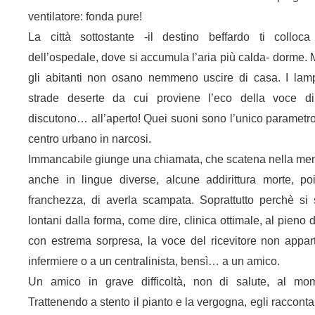
ventilatore: fonda pure!
La città sottostante -il destino beffardo ti colloc
dell’ospedale, dove si accumula l’aria più calda- dorme.
gli abitanti non osano nemmeno uscire di casa. I lamp
strade deserte da cui proviene l’eco della voce d
discutono… all’aperto! Quei suoni sono l’unico parametro
centro urbano in narcosi.
Immancabile giunge una chiamata, che scatena nella ment
anche in lingue diverse, alcune addirittura morte, po
franchezza, di averla scampata. Soprattutto perchè si
lontani dalla forma, come dire, clinica ottimale, al pieno 
con estrema sorpresa, la voce del ricevitore non appar
infermiere o a un centralinista, bensì… a un amico.
Un amico in grave difficoltà, non di salute, al m
Trattenendo a stento il pianto e la vergogna, egli raccont