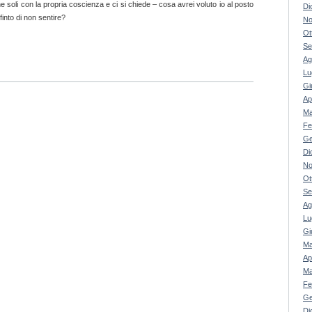
 soli con la propria coscienza e ci si chiede – cosa avrei voluto io al posto
Di
finto di non sentire?
No
Ot
Se
Ag
Lu
Gi
Ap
Ma
Fe
Ge
Di
No
Ot
Se
Ag
Lu
Gi
Ma
Ap
Ma
Fe
Ge
Di