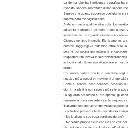
La donna che ha intelligenza soprafina ha 
risposto, sapevo soprattutto di non saperle ri
Sapevo che quanto successo quel giorno era un
sapevo della mia vigliaccheria.
Andai a trovarla qualche altra volta. La malatti
ad aprire e chiudere gli occhi e con questo v
intensamente. Lo sguardo rimaneva ancora vi
Giaceva nel letto immobile. Ritmicamente, attra
enterale raggiungeva l’intestino attraverso l
perché noi potessimo misurarla e calcolare i
l’aspiratore rimuoveva le secrezioni bronchiali
inghiottire, altri dovevano allontanare le mos
prurito.
Chi voleva parlare con lei o guardarla negli 
riusciva più a eseguire i movimenti di lateralità
Come si sentiva, cosa pensava, nessuno di noi 
giorni ma alla fine non sapeva più se lei gradiv
Lo sguardo nel tempo si era spento, gli occhi
misurare la pressione arteriosa, la frequenza card
Tutti ardentemente avremmo voluto leggere, con
Si potrebbe pensare che la risposta era semplic
– Ma io al posto suo cosa avrei desiderato?
– Ma siamo proprio sicuri che ciò che vale per
Ha ragione chi enfatizza il valore dell’unicità 