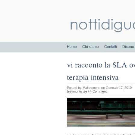
Home
Chi siamo
Contatti
Dicono 
vi racconto la SLA ov
terapia intensiva
Posted by
Malanotteno
on Gennaio 17, 2010
testimonianze
/
4 Commenti