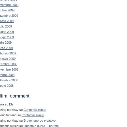
vembre 2009
tobre 2009
ttembre 2009
osto 2009
glio 2009
ugno 2009
ggio 2009
rile 2009
rzo 2009
bbraio 2009
nnaio 2009
cembre 2008
vembre 2008
tobre 2008
ttembre 2008
osto 2008
ltimi commenti
ola
su
Ele
nzing norkhay
su
Centomila minuti
ttorio fontana
su
Centomila minuti
nzing norkhay
su
Brutto, sporco e cattivo.
ancatia Aufieri
su
Questo o quello… per me