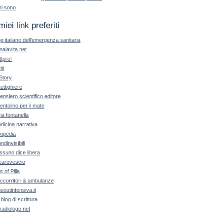
ri sono
miei link preferiti
og italiano dell’emergenza sanitaria
nalavita.net
ttprof
iti
Story
Lettighiere
 pensiero scientifico editore
pentolino per il mate
cia fontanella
dicina narrativa
kipedia
ndinvisibili
ssuno dice libera
earovescio
ls of Pilla
ccorritori & ambulanze
meoutintensiva.it
 blog di scrittura
radiologo.net