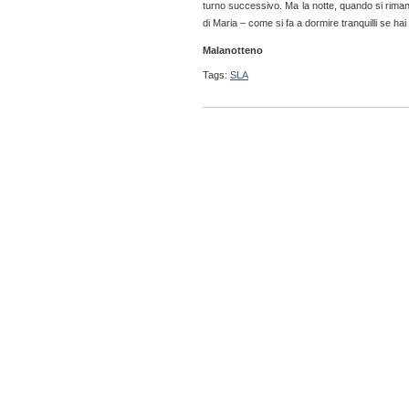
turno successivo. Ma la notte, quando si rimane
di Maria – come si fa a dormire tranquilli se hai 
Malanotteno
Tags:
SLA