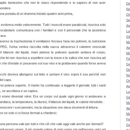
capito benissimo che non le stavo rispondendo e io sapevo di non aver
Di
spondere.
No
a puntata di un dramma iniziato quattro anni prima,
Ot
Se
a evolveva molto velocemente. Tutti i muscoli erano paralizzati, riusciva solo
Ag
ocabolario comunicava con i familiari e con il personale che la assisteva
Lu
vace.
Gi
verso la tracheotomia il ventilatore forzava l’aria nei polmoni, la nutrizione
Ma
a PEG, l’urina veniva raccolta nella sacca attraverso il catetere vescicale
Ap
l bilancio dei liquidi, mani pietose la pulivano quando andava di corpo,
Ma
 che lei non riusciva a espellere con la tosse e la saliva che non riusciva ad
Fe
che che d’estate si posavano sul suo viso e la grattavano quando forse aveva
Ge
Di
occhi doveva allungarsi sul letto e portare il viso sopra il suo perché non
No
 del capo.
Ot
poteva saperlo. Il marito ha continuato a leggerle il giornale tutti i santi
Ag
a, se ascoltava e se capiva.
Lu
 erano diventati vitrei. Era un corpo sul quale ogni giorno si andavano a
Gi
iaca, la temperatura, la diuresi, il bilancio dei liquidi, le calorie introdotte.
Ma
oscere i suoi pensieri, ma la situazione non dava strumenti di lettura.
Ap
e se solo ci si fosse fermati a chiedersi:
Ma
Fe
 una persona vale per tutti e che ciò che vale oggi vale anche per domani?
Ge
degli esseri umani. Il più grande valore di ogni uomo sta nell’essere unici ed