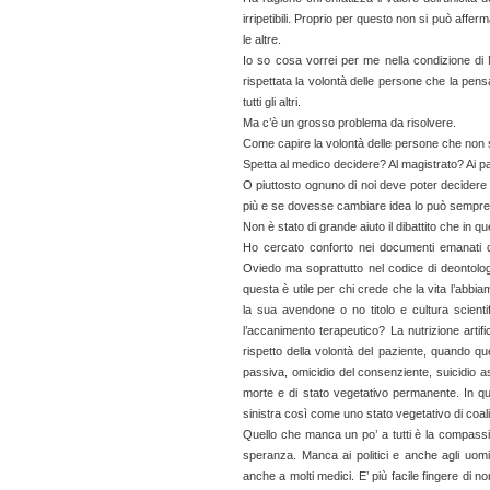
irripetibili. Proprio per questo non si può af
le altre.
Io so cosa vorrei per me nella condizione di
rispettata la volontà delle persone che la pe
tutti gli altri.
Ma c’è un grosso problema da risolvere.
Come capire la volontà delle persone che non s
Spetta al medico decidere? Al magistrato? Ai p
O piuttosto ognuno di noi deve poter decidere
più e se dovesse cambiare idea lo può sempre
Non è stato di grande aiuto il dibattito che in q
Ho cercato conforto nei documenti emanati da
Oviedo ma soprattutto nel codice di deontolo
questa è utile per chi crede che la vita l’abbi
la sua avendone o no titolo e cultura scienti
l’accanimento terapeutico? La nutrizione artif
rispetto della volontà del paziente, quando qu
passiva, omicidio del consenziente, suicidio as
morte e di stato vegetativo permanente. In qu
sinistra così come uno stato vegetativo di coal
Quello che manca un po’ a tutti è la compassi
speranza. Manca ai politici e anche agli uomi
anche a molti medici. E’ più facile fingere di n