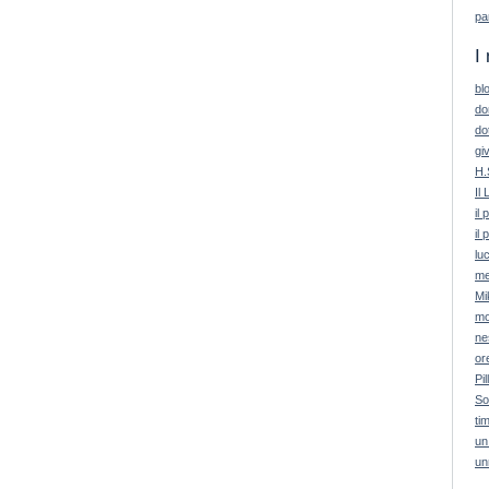
pa
I 
bl
do
do
giv
H.
Il 
il
il 
lu
me
Mi
mo
ne
or
Pil
So
ti
un
un