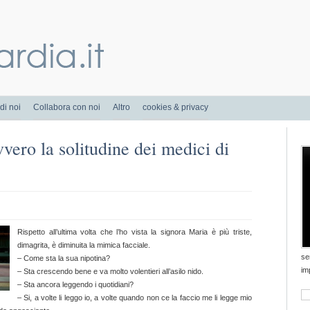
di noi
Collabora con noi
Altro
cookies & privacy
vero la solitudine dei medici di
Rispetto all’ultima volta che l’ho vista la signora Maria è più triste,
dimagrita, è diminuita la mimica facciale.
se
– Come sta la sua nipotina?
im
– Sta crescendo bene e va molto volentieri all’asilo nido.
– Sta ancora leggendo i quotidiani?
– Si, a volte li leggo io, a volte quando non ce la faccio me li legge mio