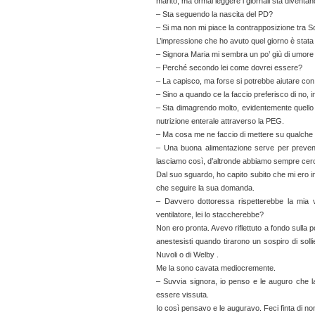
marito, ma ormai leggere i giornali sta diventa
– Sta seguendo la nascita del PD?
– Si ma non mi piace la contrapposizione tra 
L’impressione che ho avuto quel giorno è stata
– Signora Maria mi sembra un po’ giù di umore 
– Perché secondo lei come dovrei essere?
– La capisco, ma forse si potrebbe aiutare con
– Sino a quando ce la faccio preferisco di no, i
– Sta dimagrendo molto, evidentemente quello 
nutrizione enterale attraverso la PEG.
– Ma cosa me ne faccio di mettere su qualche 
– Una buona alimentazione serve per prevenir
lasciamo così, d’altronde abbiamo sempre cerca
Dal suo sguardo, ho capito subito che mi ero int
che seguire la sua domanda.
– Davvero dottoressa rispetterebbe la mia v
ventilatore, lei lo staccherebbe?
Non ero pronta. Avevo riflettuto a fondo sulla po
anestesisti quando tirarono un sospiro di sol
Nuvoli o di Welby .
Me la sono cavata mediocremente.
– Suvvia signora, io penso e le auguro che l
essere vissuta.
Io così pensavo e le auguravo. Feci finta di no