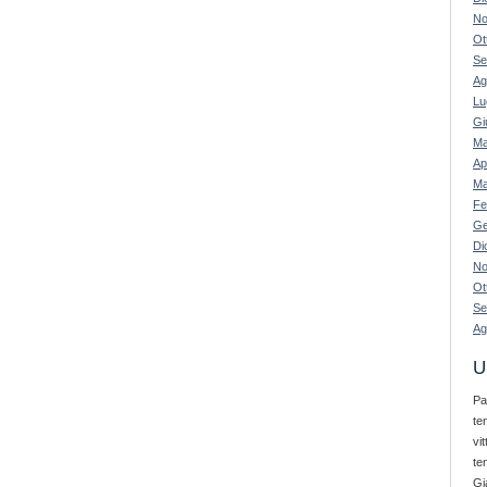
No
Ot
Se
Ag
Lu
Gi
Ma
Ap
Ma
Fe
Ge
Di
No
Ot
Se
Ag
U
Pa
te
vi
te
Gi