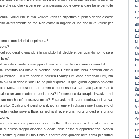
Di
fermare che ciò che va bene per una persona può e deve andare bene per tutte
No
Ot
 Maria. Vorrei che la mia volontà venisse rispettata e penso debba essere
Se
nsano diversamente da me. Non esiste la ragione di uno che deve valere per
Ag
Lu
Gi
ono in condizioni di esprimerla?
Ma
arenti?
Ap
 del suo destino quando è in condizioni di decidere, per quando non lo sarà
Ma
 fare?.
Fe
uel periodo si andava sviluppando sui temi cosi detti eticamente sensibili.
Ge
l comitato nazionale di bioetica, nella Costituzione nella convenzione di
Di
gia medica. Ho letto anche l’Enciclica Evangelium Vitae cercando lumi, ma
No
amo avuta in dono e solo Dio ne può disporre. In quei giorni, ognuno ha detto
Ot
fica. Molta confusione sui termini e sul senso da dare alle parole. Cos’è
Se
iciale è un atto medico o assistenza? L’astensione da terapie invasive, nel
Ag
esto non ha più speranza cos’è? Eutanasia nelle varie declinazioni, attiva,
Lu
sistito. Qualcuno è persino arrivato a mettere in discussione il concetto di
Gi
esta nostra povera Italia, si rischia di avere una morte di destra e una di
Ma
izione.
Ap
one, intesa come partecipazione affettiva alla sofferenza del malato senza
Ma
ni di chiesa troppo vincolati ai codici delle caste di appartenenza. Manca
Fe
on sentire quando è il tuo turno e sperare che qualche altro senta per tutti al
Ge