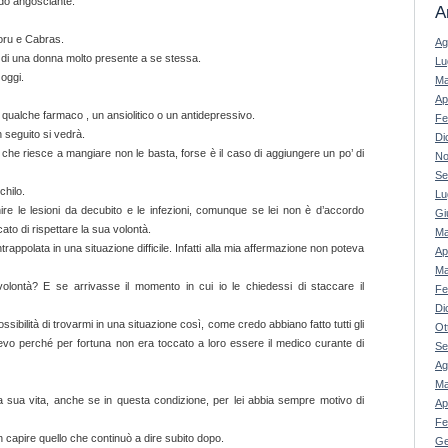
ndo angosciante.
A
Soru e Cabras.
Ag
 di una donna molto presente a se stessa.
Lu
oggi.
Ma
Ap
 qualche farmaco , un ansiolitico o un antidepressivo.
Fe
n seguito si vedrà.
Di
che riesce a mangiare non le basta, forse è il caso di aggiungere un po’ di
No
Se
chilo.
Lu
e le lesioni da decubito e le infezioni, comunque se lei non è d’accordo
Gi
to di rispettare la sua volontà.
Ma
rappolata in una situazione difficile. Infatti alla mia affermazione non poteva
Ap
Ma
olontà? E se arrivasse il momento in cui io le chiedessi di staccare il
Fe
Di
ssibilità di trovarmi in una situazione così, come credo abbiano fatto tutti gli
Ot
lievo perché per fortuna non era toccato a loro essere il medico curante di
Se
Ag
Ma
a sua vita, anche se in questa condizione, per lei abbia sempre motivo di
Ap
Fe
n capire quello che continuò a dire subito dopo.
Ge