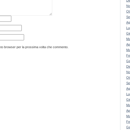
Di
No
Ot
Se
Ag
Lu
Gi
Ma
Ap
esto browser per la prossima volta che commento.
Ma
Fe
Ge
Di
No
Ot
Se
Ag
Lu
Gi
Ma
Ap
Ma
Fe
Ge