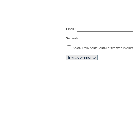
Email
*
Sito web
Salva il mio nome, email e sito web in qu