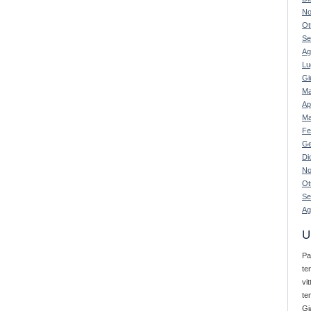
No
Ot
Se
Ag
Lu
Gi
Ma
Ap
Ma
Fe
Ge
Di
No
Ot
Se
Ag
U
Pa
te
vi
te
Gi