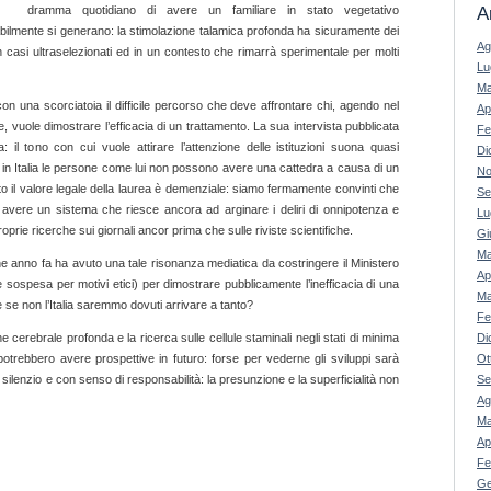
A
dramma quotidiano di avere un familiare in stato vegetativo
tabilmente si generano: la stimolazione talamica profonda ha sicuramente dei
Ag
in casi ultraselezionati ed in un contesto che rimarrà sperimentale per molti
Lu
Ma
on una scorciatoia il difficile percorso che deve affrontare chi, agendo nel
Ap
e, vuole dimostrare l’efficacia di un trattamento. La sua intervista pubblicata
Fe
l tono con cui vuole attirare l’attenzione delle istituzioni suona quasi
Di
e in Italia le persone come lui non possono avere una cattedra a causa di un
No
o il valore legale della laurea è demenziale: siamo fermamente convinti che
Se
i avere un sistema che riesce ancora ad arginare i deliri di onnipotenza e
Lu
e proprie ricerche sui giornali ancor prima che sulle riviste scientifiche.
Gi
Ma
e anno fa ha avuto una tale risonanza mediatica da costringere il Ministero
Ap
sospesa per motivi etici) per dimostrare pubblicamente l’inefficacia di una
Ma
 se non l’Italia saremmo dovuti arrivare a tanto?
Fe
Di
e cerebrale profonda e la ricerca sulle cellule staminali negli stati di minima
Ot
potrebbero avere prospettive in futuro: forse per vederne gli sviluppi sarà
Se
 silenzio e con senso di responsabilità: la presunzione e la superficialità non
Ag
Ma
Ap
Fe
Ge