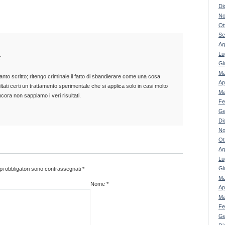
Di
No
Ot
Se
Ag
Lu
:
Gi
Ma
o scritto; ritengo criminale il fatto di sbandierare come una cosa
Ap
tati certi un trattamento sperimentale che si applica solo in casi molto
Ma
cora non sappiamo i veri risultati.
Fe
Ge
Di
No
Ot
Ag
Lu
Gi
pi obbligatori sono contrassegnati
*
Ma
Nome
*
Ap
Ma
Fe
Ge