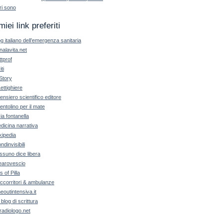
ri sono
miei link preferiti
og italiano dell’emergenza sanitaria
nalavita.net
ttprof
iti
Story
Lettighiere
 pensiero scientifico editore
pentolino per il mate
cia fontanella
dicina narrativa
kipedia
ndinvisibili
ssuno dice libera
earovescio
ls of Pilla
ccorritori & ambulanze
meoutintensiva.it
 blog di scrittura
radiologo.net