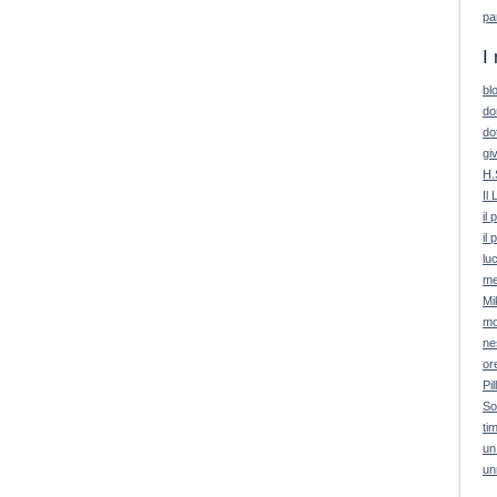
pa
I 
bl
do
do
giv
H.
Il 
il
il 
lu
me
Mi
mo
ne
or
Pil
So
ti
un
un