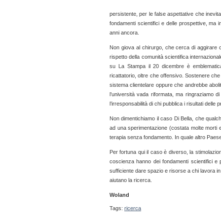
persistente, per le false aspettative che inevi
fondamenti scientifici e delle prospettive, ma 
anni ancora.
Non giova al chirurgo, che cerca di aggirare c
rispetto della comunità scientifica internazional
su La Stampa il 20 dicembre è emblematica: i
ricattatorio, oltre che offensivo. Sostenere ch
sistema clientelare oppure che andrebbe abolit
l’università vada riformata, ma ringraziamo d
l’irresponsabilità di chi pubblica i risultati dell
Non dimentichiamo il caso Di Bella, che qualch
ad una sperimentazione (costata molte morti e 
terapia senza fondamento. In quale altro Paese
Per fortuna qui il caso è diverso, la stimolazion
coscienza hanno dei fondamenti scientifici e 
sufficiente dare spazio e risorse a chi lavora in
aiutano la ricerca.
Woland
Tags:
ricerca