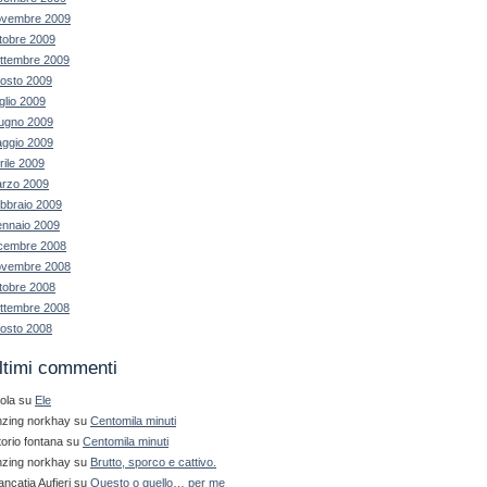
vembre 2009
tobre 2009
ttembre 2009
osto 2009
glio 2009
ugno 2009
ggio 2009
rile 2009
rzo 2009
bbraio 2009
nnaio 2009
cembre 2008
vembre 2008
tobre 2008
ttembre 2008
osto 2008
ltimi commenti
ola
su
Ele
nzing norkhay
su
Centomila minuti
ttorio fontana
su
Centomila minuti
nzing norkhay
su
Brutto, sporco e cattivo.
ancatia Aufieri
su
Questo o quello… per me