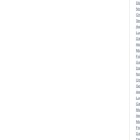
Di
No
Ot
Se
Ag
Lu
Gi
Ap
Ma
Fe
Ge
Di
No
Ot
Se
Ag
Lu
Gi
Ma
Ap
Ma
Fe
Ge
Di