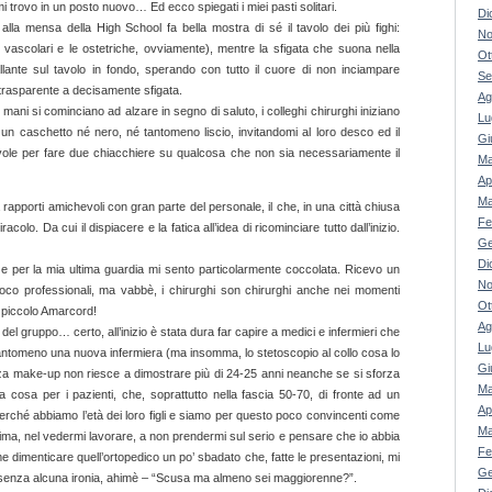
i trovo in un posto nuovo… Ed ecco spiegati i miei pasti solitari.
Di
alla mensa della High School fa bella mostra di sé il tavolo dei più fighi:
No
hi vascolari e le ostetriche, ovviamente), mentre la sfigata che suona nella
Ot
llante sul tavolo in fondo, sperando con tutto il cuore di non inciampare
Se
 trasparente a decisamente sfigata.
Ag
mani si cominciano ad alzare in segno di saluto, i colleghi chirurghi iniziano
Lu
 un caschetto né nero, né tantomeno liscio, invitandomi al loro desco ed il
Gi
ole per fare due chiacchiere su qualcosa che non sia necessariamente il
Ma
Ap
Ma
apporti amichevoli con gran parte del personale, il che, in una città chiusa
Fe
lo. Da cui il dispiacere e la fatica all’idea di ricominciare tutto dall’inizio.
Ge
Di
rni e per la mia ultima guardia mi sento particolarmente coccolata. Ricevo un
No
poco professionali, ma vabbè, i chirurghi son chirurghi anche nei momenti
Ot
io piccolo Amarcord!
Ag
del gruppo… certo, all’inizio è stata dura far capire a medici e infermieri che
Lu
ntomeno una nuova infermiera (ma insomma, lo stetoscopio al collo cosa lo
Gi
za make-up non riesce a dimostrare più di 24-25 anni neanche se si sforza
Ma
 cosa per i pazienti, che, soprattutto nella fascia 50-70, di fronte ad un
Ap
rché abbiamo l’età dei loro figli e siamo per questo poco convincenti come
Ma
ima, nel vedermi lavorare, a non prendermi sul serio e pensare che io abbia
Fe
e dimenticare quell’ortopedico un po’ sbadato che, fatte le presentazioni, mi
Ge
 senza alcuna ironia, ahimè – “Scusa ma almeno sei maggiorenne?”.