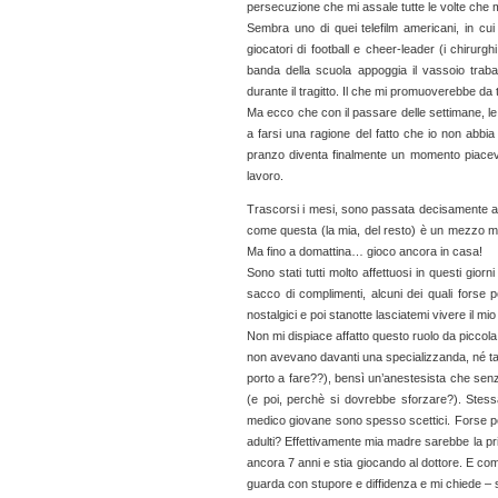
persecuzione che mi assale tutte le volte che m
Sembra uno di quei telefilm americani, in cui 
giocatori di football e cheer-leader (i chirurg
banda della scuola appoggia il vassoio traba
durante il tragitto. Il che mi promuoverebbe da
Ma ecco che con il passare delle settimane, le 
a farsi una ragione del fatto che io non abbia
pranzo diventa finalmente un momento piacev
lavoro.
Trascorsi i mesi, sono passata decisamente a r
come questa (la mia, del resto) è un mezzo miraco
Ma fino a domattina… gioco ancora in casa!
Sono stati tutti molto affettuosi in questi gio
sacco di complimenti, alcuni dei quali forse 
nostalgici e poi stanotte lasciatemi vivere il m
Non mi dispiace affatto questo ruolo da piccola 
non avevano davanti una specializzanda, né ta
porto a fare??), bensì un’anestesista che sen
(e poi, perchè si dovrebbe sforzare?). Stessa
medico giovane sono spesso scettici. Forse pe
adulti? Effettivamente mia madre sarebbe la pr
ancora 7 anni e stia giocando al dottore. E com
guarda con stupore e diffidenza e mi chiede –