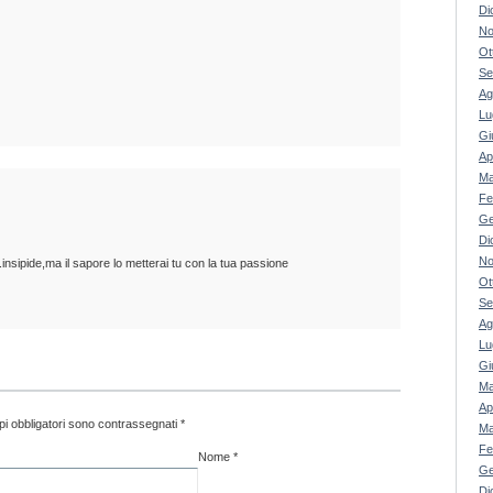
Di
No
Ot
Se
Ag
Lu
Gi
Ap
Ma
Fe
Ge
Di
No
nsipide,ma il sapore lo metterai tu con la tua passione
Ot
Se
Ag
Lu
Gi
Ma
Ap
pi obbligatori sono contrassegnati
*
Ma
Fe
Nome
*
Ge
Di