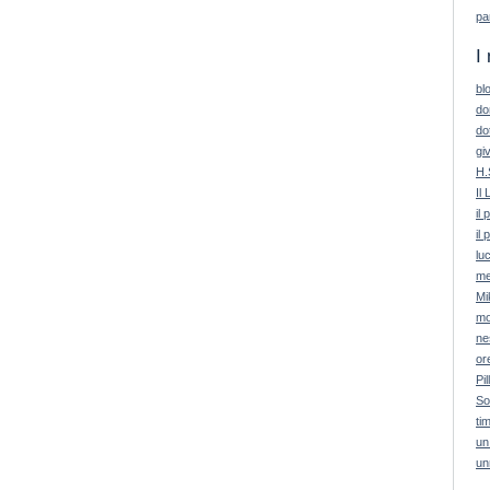
pa
I 
bl
do
do
giv
H.
Il 
il
il 
lu
me
Mi
mo
ne
or
Pil
So
ti
un
un