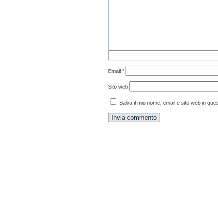
Email
*
Sito web
Salva il mio nome, email e sito web in qu