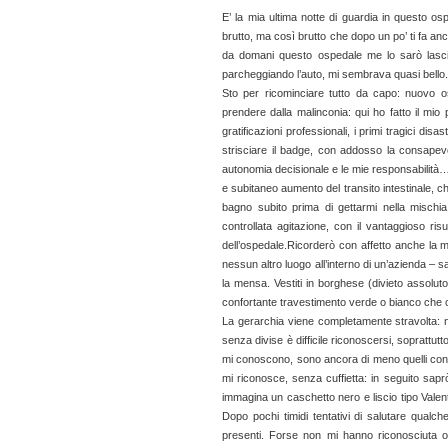
E’ la mia ultima notte di guardia in questo osp
brutto, ma così brutto che dopo un po’ ti fa an
da domani questo ospedale me lo sarò lasci
parcheggiando l’auto, mi sembrava quasi bello.
Sto per ricominciare tutto da capo: nuovo os
prendere dalla malinconia: qui ho fatto il mio
gratificazioni professionali, i primi tragici dis
strisciare il badge, con addosso la consapev
autonomia decisionale e le mie responsabilità…
e subitaneo aumento del transito intestinale, ch
bagno subito prima di gettarmi nella mischi
controllata agitazione, con il vantaggioso risul
dell’ospedale.Ricorderò con affetto anche la
nessun altro luogo all’interno di un’azienda – sa
la mensa. Vestiti in borghese (divieto assolut
confortante travestimento verde o bianco che ci c
La gerarchia viene completamente stravolta: non
senza divise è difficile riconoscersi, soprattut
mi conoscono, sono ancora di meno quelli con 
mi riconosce, senza cuffietta: in seguito sapr
immagina un caschetto nero e liscio tipo Valen
Dopo pochi timidi tentativi di salutare qualch
presenti. Forse non mi hanno riconosciuta 