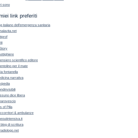
ri sono
miei link preferiti
og italiano dell’emergenza sanitaria
nalavita.net
ttprof
iti
Story
Lettighiere
 pensiero scientifico editore
pentolino per il mate
cia fontanella
dicina narrativa
kipedia
ndinvisibili
ssuno dice libera
earovescio
ls of Pilla
ccorritori & ambulanze
meoutintensiva.it
 blog di scrittura
radiologo.net