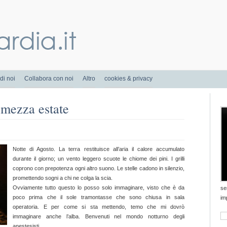
di noi
Collabora con noi
Altro
cookies & privacy
 mezza estate
Notte di Agosto. La terra restituisce all’aria il calore accumulato
durante il giorno; un vento leggero scuote le chiome dei pini. I grilli
coprono con prepotenza ogni altro suono. Le stelle cadono in silenzio,
promettendo sogni a chi ne colga la scia.
Ovviamente tutto questo lo posso solo immaginare, visto che è da
se
poco prima che il sole tramontasse che sono chiusa in sala
im
operatoria. E per come si sta mettendo, temo che mi dovrò
immaginare anche l’alba. Benvenuti nel mondo notturno degli
anestesisti.