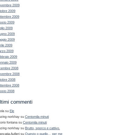
vembre 2009
tobre 2009
ttembre 2009
osto 2009
glio 2009
ugno 2009
ggio 2009
rile 2009
rzo 2009
bbraio 2009
nnaio 2009
cembre 2008
vembre 2008
tobre 2008
ttembre 2008
osto 2008
ltimi commenti
ola
su
Ele
nzing norkhay
su
Centomila minuti
ttorio fontana
su
Centomila minuti
nzing norkhay
su
Brutto, sporco e cattivo.
ancatia Aufieri
su
Questo o quello… per me