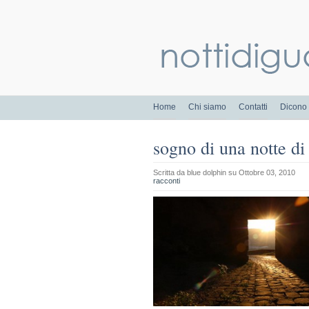
Home
Chi siamo
Contatti
Dicono 
sogno di una notte di
Scritta da
blue dolphin
su Ottobre 03, 2010
racconti