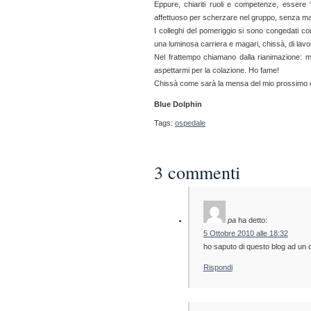
Eppure, chiariti ruoli e competenze, esser
affettuoso per scherzare nel gruppo, senza mai
I colleghi del pomeriggio si sono congedati co
una luminosa carriera e magari, chissà, di lav
Nel frattempo chiamano dalla rianimazione: 
aspettarmi per la colazione. Ho fame!
Chissà come sarà la mensa del mio prossimo
Blue Dolphin
Tags:
ospedale
3 commenti
pa
ha detto:
5 Ottobre 2010 alle 18:32
ho saputo di questo blog ad un 
Rispondi