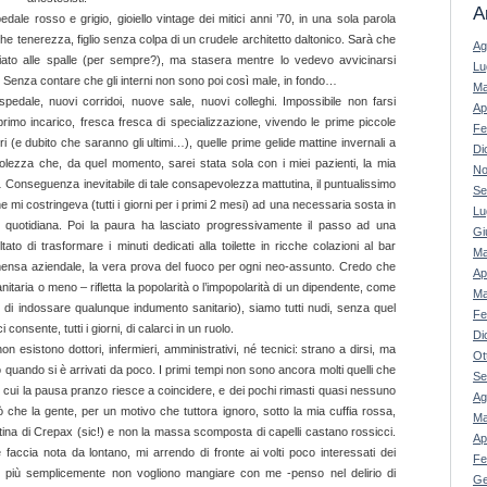
A
edale rosso e grigio, gioiello vintage dei mitici anni ’70, in una sola parola
che tenerezza, figlio senza colpa di un crudele architetto daltonico. Sarà che
Ag
ato alle spalle (per sempre?), ma stasera mentre lo vedevo avvicinarsi
Lu
 Senza contare che gli interni non sono poi così male, in fondo…
Ma
pedale, nuovi corridoi, nuove sale, nuovi colleghi. Impossibile non farsi
Ap
 primo incarico, fresca fresca di specializzazione, vivendo le prime piccole
Fe
astri (e dubito che saranno gli ultimi…), quelle prime gelide mattine invernali a
Di
olezza che, da quel momento, sarei stata sola con i miei pazienti, la mia
No
 Conseguenza inevitabile di tale consapevolezza mattutina, il puntualissimo
Se
e mi costringeva (tutti i giorni per i primi 2 mesi) ad una necessaria sosta in
Lu
a quotidiana. Poi la paura ha lasciato progressivamente il passo ad una
Gi
tato di trasformare i minuti dedicati alla toilette in ricche colazioni al bar
Ma
 mensa aziendale, la vera prova del fuoco per ogni neo-assunto. Credo che
Ap
nitaria o meno – rifletta la popolarità o l’impopolarità di un dipendente, come
Ma
o di indossare qualunque indumento sanitario), siamo tutti nudi, senza quel
Fe
onsente, tutti i giorni, di calarci in un ruolo.
Di
 esistono dottori, infermieri, amministrativi, né tecnici: strano a dirsi, ma
Ot
to quando si è arrivati da poco. I primi tempi non sono ancora molti quelli che
Se
cui la pausa pranzo riesce a coincidere, e dei pochi rimasti quasi nessuno
Ag
ò che la gente, per un motivo che tuttora ignoro, sotto la mia cuffia rossa,
Ma
tina di Crepax (sic!) e non la massa scomposta di capelli castano rossicci.
Ap
e faccia nota da lontano, mi arrendo di fronte ai volti poco interessati dei
Fe
o più semplicemente non vogliono mangiare con me -penso nel delirio di
Ge