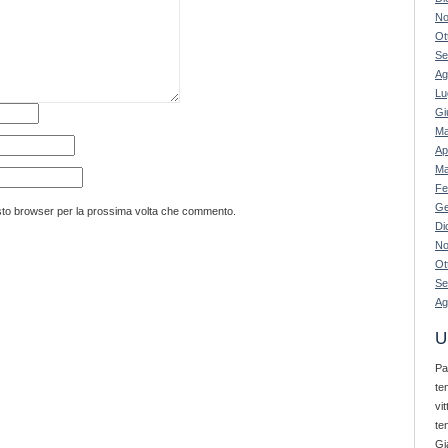
No
Ot
Se
Ag
Lu
Gi
Ma
Ap
Ma
Fe
Ge
esto browser per la prossima volta che commento.
Di
No
Ot
Se
Ag
U
Pa
te
vi
te
Gi