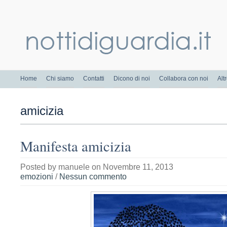
Home
Chi siamo
Contatti
Dicono di noi
Collabora con noi
Alt
amicizia
Manifesta amicizia
Posted by
manuele
on Novembre 11, 2013
emozioni
/
Nessun commento