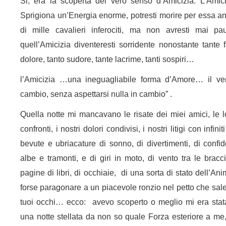
Si, era la scoperta del vero senso d’Amicizia. L’Amic
Sprigiona un’Energia enorme, potresti morire per essa a
di mille cavalieri inferociti, ma non avresti mai pa
quell’Amicizia diventeresti sorridente nonostante tante fa
dolore, tanto sudore, tante lacrime, tanti sospiri…
l’Amicizia …una ineguagliabile forma d’Amore… il ve
cambio, senza aspettarsi nulla in cambio” .
Quella notte mi mancavano le risate dei miei amici, le l
confronti, i nostri dolori condivisi, i nostri litigi con infini
bevute e ubriacature di sonno, di divertimenti, di confide
albe e tramonti, e di giri in moto, di vento tra le bracci
pagine di libri, di occhiaie, di una sorta di stato dell’A
forse paragonare a un piacevole ronzio nel petto che sale 
tuoi occhi… ecco: avevo scoperto o meglio mi era stata
una notte stellata da non so quale Forza esteriore a me