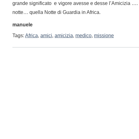
grande significato e vigore avesse e desse l’Amicizia ….
notte… quella Notte di Guardia in Africa.
manuele
Tags:
Africa
,
amici
,
amicizia
,
medico
,
missione