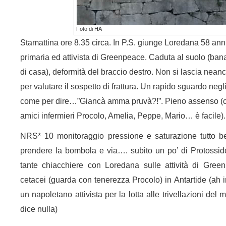
Foto di HA
Stamattina ore 8.35 circa. In P.S. giunge Loredana 58 ann
primaria ed attivista di Greenpeace. Caduta al suolo (bana
di casa), deformità del braccio destro. Non si lascia neanc
per valutare il sospetto di frattura. Un rapido sguardo neg
come per dire…”Giancà amma pruvà?!”. Pieno assenso (con
amici infermieri Procolo, Amelia, Peppe, Mario… è facile).
NRS* 10 monitoraggio pressione e saturazione tutto be
prendere la bombola e via…. subito un po’ di Protossi
tante chiacchiere con Loredana sulle attività di Gree
cetacei (guarda con tenerezza Procolo) in Antartide (ah i
un napoletano attivista per la lotta alle trivellazioni del
dice nulla)