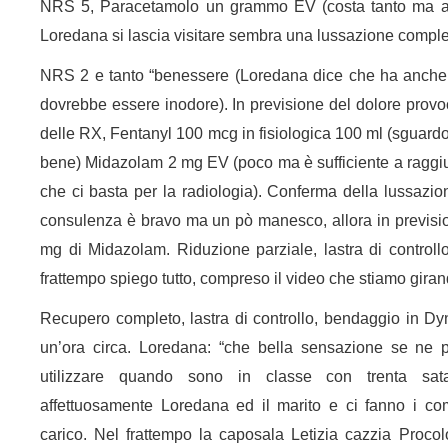
NRS 5, Paracetamolo un grammo EV (costa tanto ma ab
Loredana si lascia visitare sembra una lussazione comple
NRS 2 e tanto “benessere (Loredana dice che ha anch
dovrebbe essere inodore). In previsione del dolore provoc
delle RX, Fentanyl 100 mcg in fisiologica 100 ml (sguard
bene) Midazolam 2 mg EV (poco ma è sufficiente a ragg
che ci basta per la radiologia). Conferma della lussazio
consulenza è bravo ma un pò manesco, allora in prevision
mg di Midazolam. Riduzione parziale, lastra di control
frattempo spiego tutto, compreso il video che stiamo girand
Recupero completo, lastra di controllo, bendaggio in D
un’ora circa. Loredana: “che bella sensazione se ne
utilizzare quando sono in classe con trenta sata
affettuosamente Loredana ed il marito e ci fanno i co
carico. Nel frattempo la caposala Letizia cazzia Proc