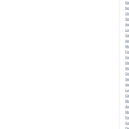
Di
No
Ot
Se
Ag
Lu
Gi
Ap
Ma
Fe
Ge
Di
No
Ot
Se
Ag
Lu
Gi
Ma
Ap
Ma
Fe
Ge
Di