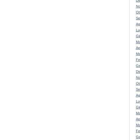
Di
No
Ot
Se
Ag
Lu
Gi
Ma
Ap
Ma
Fe
Ge
Di
No
Ot
Se
Ag
Lu
Gi
Ma
Ap
Ma
Fe
Ge