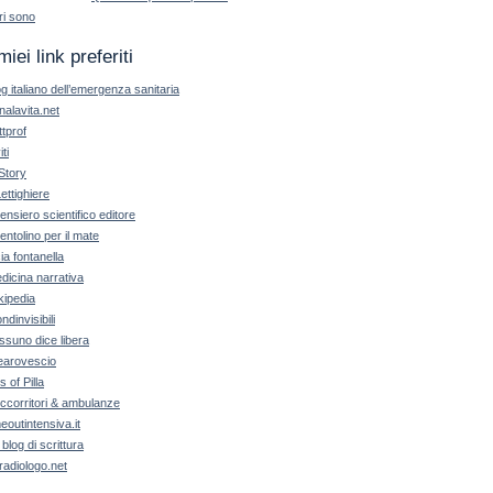
ri sono
miei link preferiti
og italiano dell’emergenza sanitaria
nalavita.net
ttprof
iti
Story
Lettighiere
 pensiero scientifico editore
pentolino per il mate
cia fontanella
dicina narrativa
kipedia
ndinvisibili
ssuno dice libera
earovescio
ls of Pilla
ccorritori & ambulanze
meoutintensiva.it
 blog di scrittura
radiologo.net