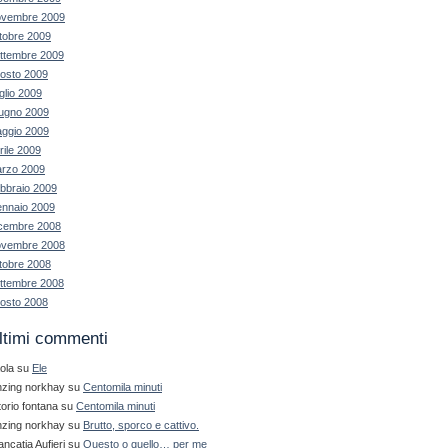
vembre 2009
tobre 2009
ttembre 2009
osto 2009
glio 2009
ugno 2009
ggio 2009
rile 2009
rzo 2009
bbraio 2009
nnaio 2009
cembre 2008
vembre 2008
tobre 2008
ttembre 2008
osto 2008
ltimi commenti
ola
su
Ele
nzing norkhay
su
Centomila minuti
ttorio fontana
su
Centomila minuti
nzing norkhay
su
Brutto, sporco e cattivo.
ancatia Aufieri
su
Questo o quello… per me