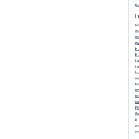
pa
I 
bl
do
do
giv
H.
Il 
il
il 
lu
me
Mi
mo
ne
or
Pil
So
ti
un
un