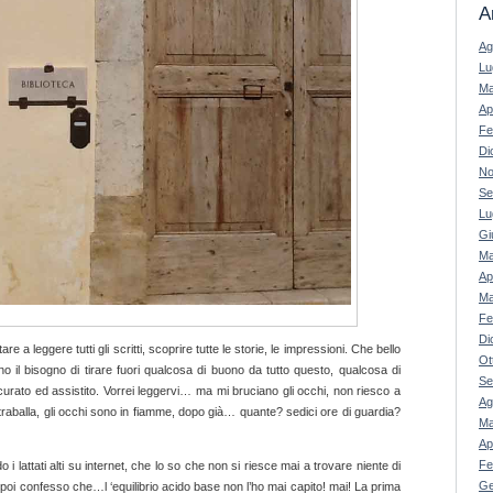
A
Ag
Lu
Ma
Ap
Fe
Di
No
Se
Lu
Gi
Ma
Ap
Ma
Fe
Di
e a leggere tutti gli scritti, scoprire tutte le storie, le impressioni. Che bello
Ot
o il bisogno di tirare fuori qualcosa di buono da tutto questo, qualcosa di
Se
urato ed assistito. Vorrei leggervi… ma mi bruciano gli occhi, non riesco a
Ag
traballa, gli occhi sono in fiamme, dopo già… quante? sedici ore di guardia?
Ma
Ap
Fe
 i lattati alti su internet, che lo so che non si riesce mai a trovare niente di
Ge
e poi confesso che…l ‘equilibrio acido base non l’ho mai capito! mai! La prima