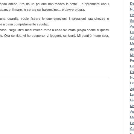
Di
 freddo anche! Era da un po’ che non facevo la notte… e riprendere con il
No
le vacanze, il mare, le serate sul balconcino… è davvero dura.
Ot
una guardia, vuole fissare le sue emozioni, impressioni, stanchezze e
Se
are a casa completamente svuotati.
Ag
 cose. Negli ultimi mesi invece torno a casa svuotata (colpa anche di questi
Lu
o. Ora sorrido, vi ho scoperto, vi leggerò, scriverò. Mi sentirò meno sola,
Gi
Ma
Ap
Ma
Fe
Ge
Di
No
Ot
Ag
Lu
Gi
Ma
Ap
Ma
Fe
Ge