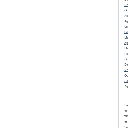
No
Ot
Se
Ag
Lu
Gi
Ma
Ap
Ma
Fe
Ge
Di
No
Ot
Se
Ag
U
Pa
te
vi
te
Gi