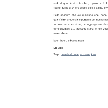
notte di guardia di settembre, e piove, e fa
(solito) turno di 24 ore dopo il sole, il caldo, 
Bello scoprire che c’è qualcuno che, dopo 
quant’altro, credo sia importante per non torn
Io prima scrivevo di più, per aggrapparmi alle
turni disumani e… lasciamo stare) e non vogli
meno aliena.
buon lavoro e buona notte
Liquida
Tags:
guardia di notte
,
scrivere
,
turni