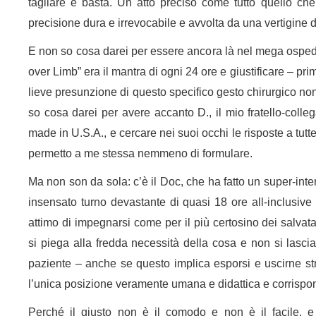
tagliare e basta. Un atto preciso come tutto quello che
precisione dura e irrevocabile e avvolta da una vertigine di 
E non so cosa darei per essere ancora là nel mega osped
over Limb” era il mantra di ogni 24 ore e giustificare – pri
lieve presunzione di questo specifico gesto chirurgico non 
so cosa darei per avere accanto D., il mio fratello-colleg
made in U.S.A., e cercare nei suoi occhi le risposte a tu
permetto a me stessa nemmeno di formulare.
Ma non son da sola: c’è il Doc, che ha fatto un super-in
insensato turno devastante di quasi 18 ore all-inclusi
attimo di impegnarsi come per il più certosino dei salvata
si piega alla fredda necessità della cosa e non si lasci
paziente – anche se questo implica esporsi e uscirne str
l’unica posizione veramente umana e didattica e corrispo
Perché il giusto non è il comodo e non è il facile, e