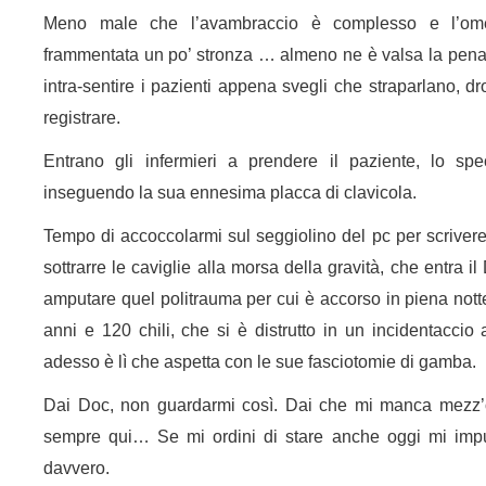
Meno male che l’avambraccio è complesso e l’omer
frammentata un po’ stronza … almeno ne è valsa la pena, 
intra-sentire i pazienti appena svegli che straparlano, dr
registrare.
Entrano gli infermieri a prendere il paziente, lo sp
inseguendo la sua ennesima placca di clavicola.
Tempo di accoccolarmi sul seggiolino del pc per scrivere 
sottrarre le caviglie alla morsa della gravità, che entra i
amputare quel politrauma per cui è accorso in piena not
anni e 120 chili, che si è distrutto in un incidentacci
adesso è lì che aspetta con le sue fasciotomie di gamba.
Dai Doc, non guardarmi così. Dai che mi manca mezz’o
sempre qui… Se mi ordini di stare anche oggi mi impu
davvero.