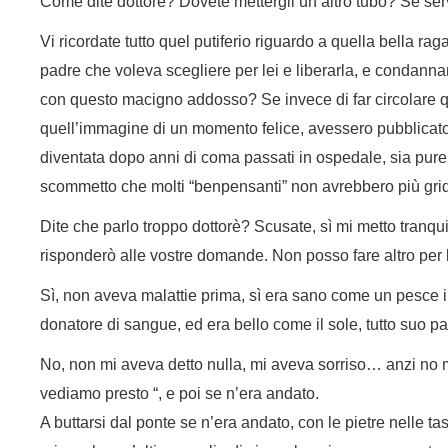
Come dite dottorè? Dovete mettergli un altro tubo? Se ser
Vi ricordate tutto quel putiferio riguardo a quella bella ra
padre che voleva scegliere per lei e liberarla, e condanna
con questo macigno addosso? Se invece di far circolare qu
quell’immagine di un momento felice, avessero pubblicato
diventata dopo anni di coma passati in ospedale, sia pure co
scommetto che molti “benpensanti” non avrebbero più grida
Dite che parlo troppo dottorè? Scusate, sì mi metto tranqui
risponderò alle vostre domande. Non posso fare 
Sì, non aveva malattie prima, sì era sano come un pesce il
donatore di sangue, ed era bello come il sole, tutto suo pa
No, non mi aveva detto nulla, mi aveva sorriso… anzi no m
vediamo presto “, e poi se n’era andato.
A buttarsi dal ponte se n’era andato, con le pietre nelle t