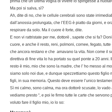
prima che un’ultima voglia di vivere lo spingesse a nuotare
Ma poi si salva, sì?
Ah, dite di no, che le cellule cerebrali sono state irrime
dall’anossia prolungata, che l’EEG è piatto da giorni, e ora
respirare da solo. Ma il cuore è forte, dite.
E non vi rattristate per me, dottorè , sapete che si fa? D
cuore, e anche il resto, reni, polmoni, cornee, fegato, tutte 
che ancora restano e che amavano la vita. Non come il s
direttiva di fine vita lo ha portato su quel ponte a 20 anni. I
resto è mio, mio che sono la madre, che l’ ho messo al 
siamo solo noi due, e dunque spezzettiamo questo figlio m
figli, in sua memoria. Questo deve essere l’unico testamen
Sì mi calmo, sono calma, ma ora dottorè scusate, lo vado a s
vediamo presto “, e poi le firmo tutte le carte che servono
voluto fare il figlio mio, io lo so: