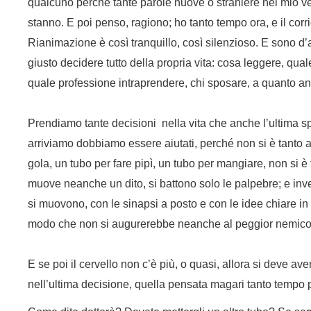
qualcuno perché tante parole nuove o straniere nel mio v
stanno. E poi penso, ragiono; ho tanto tempo ora, e il corr
Rianimazione è così tranquillo, così silenzioso. E sono d
giusto decidere tutto della propria vita: cosa leggere, qua
quale professione intraprendere, chi sposare, a quanto 
Prendiamo tante decisioni nella vita che anche l’ultima sp
arriviamo dobbiamo essere aiutati, perché non si è tanto 
gola, un tubo per fare pipì, un tubo per mangiare, non si è
muove neanche un dito, si battono solo le palpebre; e inve
si muovono, con le sinapsi a posto e con le idee chiare in t
modo che non si augurerebbe neanche al peggior nemico
E se poi il cervello non c’è più, o quasi, allora si deve avere
nell’ultima decisione, quella pensata magari tanto tempo