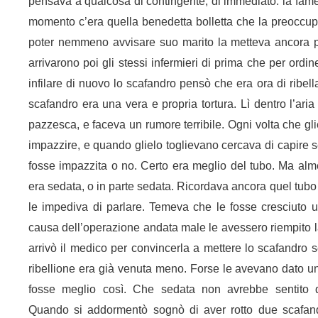
pensava a qualcosa di contingente, di immediato: la fame, 
momento c’era quella benedetta bolletta che la preoccupa
poter nemmeno avvisare suo marito la metteva ancora p
arrivarono poi gli stessi infermieri di prima che per ord
infilare di nuovo lo scafandro pensò che era ora di ribella
scafandro era una vera e propria tortura. Lì dentro l’aria
pazzesca, e faceva un rumore terribile. Ogni volta che g
impazzire, e quando glielo toglievano cercava di capire s
fosse impazzita o no. Certo era meglio del tubo. Ma al
era sedata, o in parte sedata. Ricordava ancora quel tubo 
le impediva di parlare. Temeva che le fosse cresciuto
causa dell’operazione andata male le avessero riempito 
arrivò il medico per convincerla a mettere lo scafandro s
ribellione era già venuta meno. Forse le avevano dato un
fosse meglio così. Che sedata non avrebbe sentito 
Quando si addormentò sognò di aver rotto due scafand