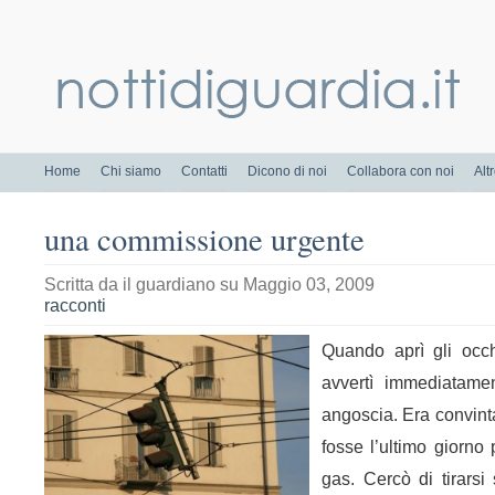
Home
Chi siamo
Contatti
Dicono di noi
Collabora con noi
Alt
una commissione urgente
Scritta da
il guardiano
su Maggio 03, 2009
racconti
Quando aprì gli occh
avvertì immediatam
angoscia. Era convint
fosse l’ultimo giorno 
gas. Cercò di tirarsi 