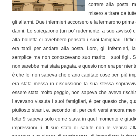
correre alla posta, ma
misero a tirare da tutt
gli allarmi. Due infermieri accorsero e la fermarono prima
danni. Le spiegarono (un po’ rudemente, a suo avviso) c
alla bolletta ci avrebbero pensato i suoi famigliari. Diffic
era tardi per andare alla posta. Loro, gli infermieri, 
semplice ma non conoscevano suo marito, i suoi figli. Se
non sarebbe mai stata pagata, e questo non era per niente 
è che lei non sapeva che erano capitate cose ben più impo
era stata messa in discussione la sua stessa sopravvi
essere stata molto peggio, non sapeva che aveva rischiat
l’avevano vissuta i suoi famigliari, è per questo che, qu
piuttosto strani, e, secondo lei, per certi versi ancora men
letto 9 sapeva solo come stava in quel momento e giudi
impressioni lì. Il suo stato di salute non le veniva aff