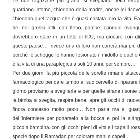
Le due ragazzine più grandi si svegliano nella terapi
guardano intorno, chiedono della madre, anche lei ricove
chiedono quell’acqua che è quasi costata loro la vita. Fa
tre, nei grossi letti, con flebo, pompe, cannule ovun
dovrebbero stare in un letto di ICU, ma giocare con gli 
questo paese… Invece una di loro non correrà mai più die
perché le schegge le hanno lesionato il midollo e quello c
è la vita di una paraplegica a soli 10 anni, per sempre…
Per due giorni la più piccola delle sorelle rimane attacca
farmacologico per dare tempo al suo cervello di riparare i
giorno proviamo a svegliarla e per quelle strane risorse
la bimba si sveglia, respira bene, apre gli occhi di nuo
finora concesso molto poco… Non parla ma si guarda 
dell’infermiere per portarselo alla bocca e poi la sirin
piccola bambina, con gli occhi pieni di vita e i capelli ros
specie dopo il Ramadan per colorare mani e capelli.