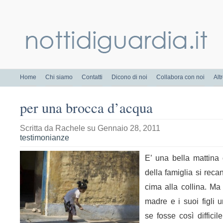
Home
Chi siamo
Contatti
Dicono di noi
Collabora con noi
Alt
per una brocca d’acqua
Scritta da
Rachele
su Gennaio 28, 2011
testimonianze
E’ una bella mattina
della famiglia si reca
cima alla collina. M
madre e i suoi figli u
se fosse così difficil